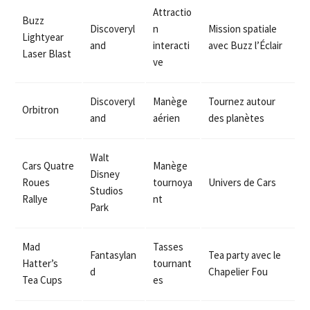
Attractio
Buzz
Discoveryl
n
Mission spatiale
Lightyear
and
interacti
avec Buzz l’Éclair
Laser Blast
ve
Discoveryl
Manège
Tournez autour
Orbitron
and
aérien
des planètes
Walt
Cars Quatre
Manège
Disney
Roues
tournoya
Univers de Cars
Studios
Rallye
nt
Park
Mad
Tasses
Fantasylan
Tea party avec le
Hatter’s
tournant
d
Chapelier Fou
Tea Cups
es