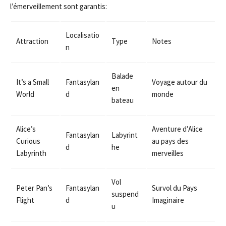
l’émerveillement sont garantis:
Localisatio
Attraction
Type
Notes
n
Balade
It’s a Small
Fantasylan
Voyage autour du
en
World
d
monde
bateau
Alice’s
Aventure d’Alice
Fantasylan
Labyrint
Curious
au pays des
d
he
Labyrinth
merveilles
Vol
Peter Pan’s
Fantasylan
Survol du Pays
suspend
Flight
d
Imaginaire
u