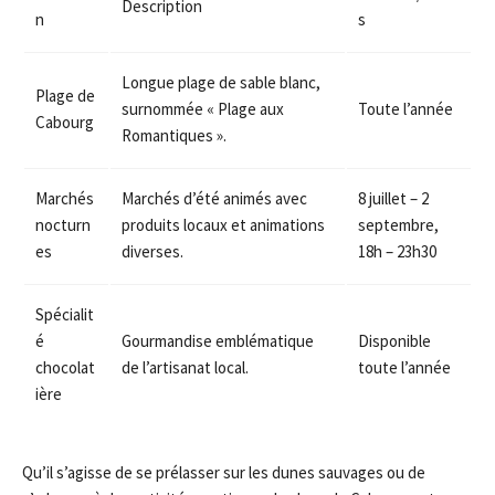
Description
n
s
Longue plage de sable blanc,
Plage de
surnommée « Plage aux
Toute l’année
Cabourg
Romantiques ».
Marchés
Marchés d’été animés avec
8 juillet – 2
nocturn
produits locaux et animations
septembre,
es
diverses.
18h – 23h30
Spécialit
é
Gourmandise emblématique
Disponible
chocolat
de l’artisanat local.
toute l’année
ière
Qu’il s’agisse de se prélasser sur les dunes sauvages ou de