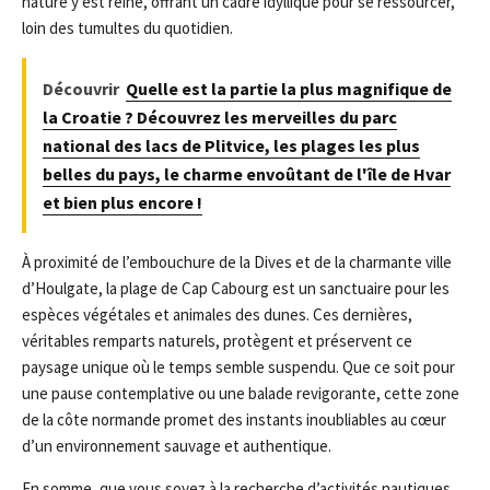
nature y est reine, offrant un cadre idyllique pour se ressourcer,
loin des tumultes du quotidien.
Découvrir
Quelle est la partie la plus magnifique de
la Croatie ? Découvrez les merveilles du parc
national des lacs de Plitvice, les plages les plus
belles du pays, le charme envoûtant de l'île de Hvar
et bien plus encore !
À proximité de l’embouchure de la Dives et de la charmante ville
d’Houlgate, la plage de Cap Cabourg est un sanctuaire pour les
espèces végétales et animales des dunes. Ces dernières,
véritables remparts naturels, protègent et préservent ce
paysage unique où le temps semble suspendu. Que ce soit pour
une pause contemplative ou une balade revigorante, cette zone
de la côte normande promet des instants inoubliables au cœur
d’un environnement sauvage et authentique.
En somme, que vous soyez à la recherche d’activités nautiques,