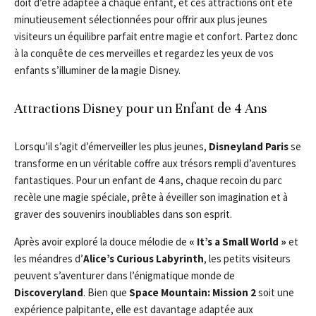
doit d’être adaptée à chaque enfant, et ces attractions ont été
minutieusement sélectionnées pour offrir aux plus jeunes
visiteurs un équilibre parfait entre magie et confort. Partez donc
à la conquête de ces merveilles et regardez les yeux de vos
enfants s’illuminer de la magie Disney.
Attractions Disney pour un Enfant de 4 Ans
Lorsqu’il s’agit d’émerveiller les plus jeunes,
Disneyland Paris
se
transforme en un véritable coffre aux trésors rempli d’aventures
fantastiques. Pour un enfant de 4 ans, chaque recoin du parc
recèle une magie spéciale, prête à éveiller son imagination et à
graver des souvenirs inoubliables dans son esprit.
Après avoir exploré la douce mélodie de
« It’s a Small World »
et
les méandres d’
Alice’s Curious Labyrinth
, les petits visiteurs
peuvent s’aventurer dans l’énigmatique monde de
Discoveryland
. Bien que
Space Mountain: Mission 2
soit une
expérience palpitante, elle est davantage adaptée aux