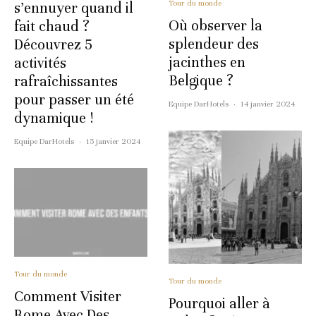
Tour du monde
s’ennuyer quand il
Où observer la
fait chaud ?
splendeur des
Découvrez 5
jacinthes en
activités
Belgique ?
rafraîchissantes
pour passer un été
Equipe DarHotels
·
14 janvier 2024
dynamique !
Equipe DarHotels
·
15 janvier 2024
Tour du monde
Tour du monde
Comment Visiter
Pourquoi aller à
Rome Avec Des