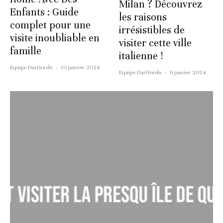
Milan ? Découvrez
Enfants : Guide
les raisons
complet pour une
irrésistibles de
visite inoubliable en
visiter cette ville
famille
italienne !
Equipe DarHotels
·
10 janvier 2024
Equipe DarHotels
·
6 janvier 2024