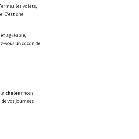
Fermez les volets,
e. C’est une
 et agréable,
éez-vous un cocon de
 la
chaleur
nous
e de vos journées