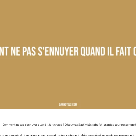
Comment ne pas s’ennuyer quand il fait chaud ? Découvrez 5 activités rafraîchissantes pour passer un 
z souvent à tourner en rond, cherchant désespérément comment 