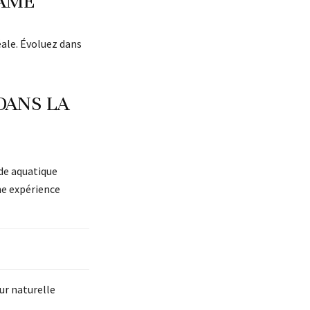
GAME
déale. Évoluez dans
 DANS LA
nde aquatique
ne expérience
ur naturelle