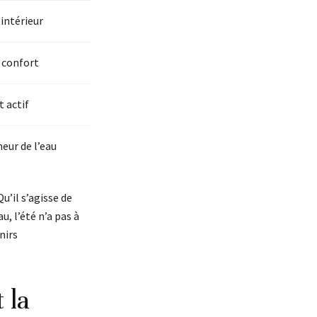
’intérieur
 confort
 actif
eur de l’eau
u’il s’agisse de
u, l’été n’a pas à
nirs
 la