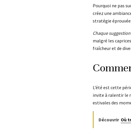
Pourquoi ne pas su
créez une ambiance 
stratégie éprouvée 
Chaque suggestion
malgré les caprices
fraîcheur et de div
Comment
L’été est cette pé
invite à ralentir l
estivales des mome
Découvrir
Où t