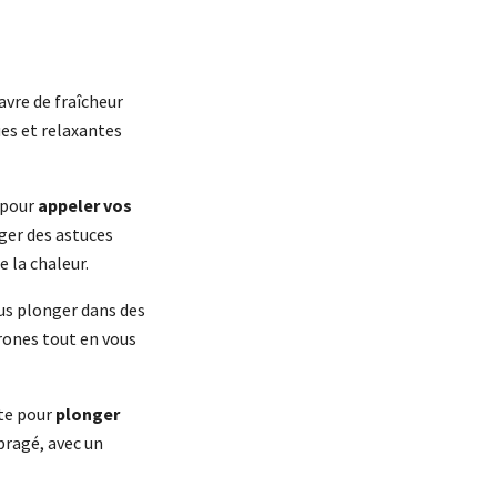
avre de fraîcheur
ues et relaxantes
 pour
appeler vos
ger des astuces
e la chaleur.
ous plonger dans des
urones tout en vous
ite pour
plonger
bragé, avec un