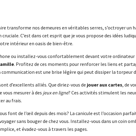
aire transforme nos demeures en véritables serres, s’octroyer un h
 cruciale. C’est dans cet esprit que je vous propose des idées ludiq
tre intérieur en oasis de bien-être.
hone ou installez-vous confortablement devant votre ordinateur
famille
. Profitez de ces moments pour renforcer les liens et parta
a communication est une brise légère qui peut dissiper la torpeur d
 sont d’excellents alliés. Que diriez-vous de
jouer aux cartes
, de v
de vous mesurer à des
jeux en ligne
? Ces activités stimulent les ne
r au frais.
ous font de l’œil depuis des mois? La canicule est l’occasion parfa
voyager sans bouger de chez vous. Installez-vous dans un coin om
mplice, et évadez-vous à travers les pages.