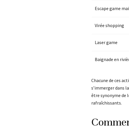
Escape game ma
Virée shopping
Laser game
Baignade en riviè
Chacune de ces activ
s’immerger dans la n
être synonyme de l
rafraîchissants.
Comment