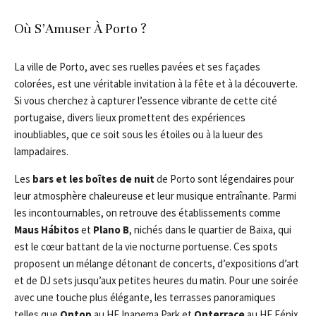
Où S’Amuser À Porto ?
La ville de Porto, avec ses ruelles pavées et ses façades
colorées, est une véritable invitation à la fête et à la découverte.
Si vous cherchez à capturer l’essence vibrante de cette cité
portugaise, divers lieux promettent des expériences
inoubliables, que ce soit sous les étoiles ou à la lueur des
lampadaires.
Les
bars et les boîtes de nuit
de Porto sont légendaires pour
leur atmosphère chaleureuse et leur musique entraînante. Parmi
les incontournables, on retrouve des établissements comme
Maus Hábitos
et
Plano B
, nichés dans le quartier de Baixa, qui
est le cœur battant de la vie nocturne portuense. Ces spots
proposent un mélange détonant de concerts, d’expositions d’art
et de DJ sets jusqu’aux petites heures du matin. Pour une soirée
avec une touche plus élégante, les terrasses panoramiques
telles que
Ontop
au HF Ipanema Park et
Onterrace
au HF Fénix