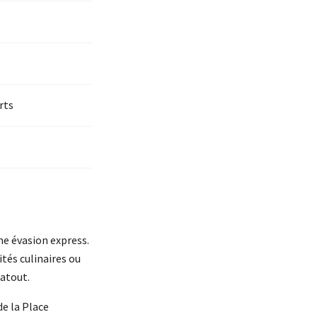
rts
ne évasion express.
tés culinaires ou
 atout.
de la Place