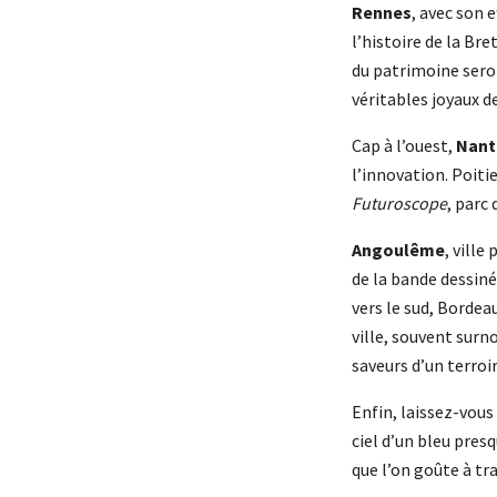
Rennes
, avec son 
l’histoire de la Br
du patrimoine seron
véritables joyaux d
Cap à l’ouest,
Nant
l’innovation. Poitie
Futuroscope
, parc
Angoulême
, ville
de la bande dessin
vers le sud, Bordea
ville, souvent surn
saveurs d’un terroi
Enfin, laissez-vous
ciel d’un bleu pres
que l’on goûte à t