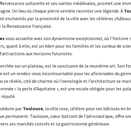
effervescence culturelle et ses ruelles médiévales, promet une im
etagne. Un lieu où chaque pierre semble raconter une légende. À
To
t enchantés par la proximité de la ville avec les célèbres
châteaux
e la Renaissance française.
es
vous accueille avec son dynamisme exceptionnel, où l’histoire
rs, quant à elle, est un éden pour les familles et les curieux de scie
 d’attractions aux horizons futuristes.
 perchée sur un plateau, est le sanctuaire de la neuvième art. Son fe
ée est un rendez-vous incontournable pour les aficionados du genr
ux se révèle, cité de charme où l’oenologie et l’architecture se mari
ommée « la perle d’Aquitaine », est une escale obligée pour les pal
r réputé.
 séduire par
Toulouse
, la ville rose, célèbre pour ses bâtisses en 
que permanent. Toulouse, cœur battant de l’aéronautique, offre un
ravers ses marchés colorés et sa gastronomie généreuse.