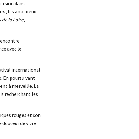
mersion dans
urs
, les amoureux
 de la Loire
,
 rencontre
nce avec le
stival international
e. En poursuivant
ent à merveille. La
ais recherchant les
briques rouges et son
e douceur de vivre