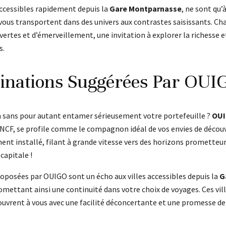
accessibles rapidement depuis la
Gare Montparnasse
, ne sont qu’
 vous transportent dans des univers aux contrastes saisissants. Cha
rtes et d’émerveillement, une invitation à explorer la richesse et
s.
tinations Suggérées Par OUI
on sans pour autant entamer sérieusement votre portefeuille ?
OU
NCF, se profile comme le compagnon idéal de vos envies de décou
nt installé, filant à grande vitesse vers des horizons prometteurs
capitale !
roposées par OUIGO sont un écho aux villes accessibles depuis la
G
romettant ainsi une continuité dans votre choix de voyages. Ces vill
’ouvrent à vous avec une facilité déconcertante et une promesse de