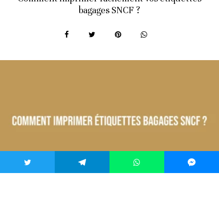
bagages SNCF ?
Accueil
Inspiration
Comment imprimer facilement vos étiquettes bagages SNCF ?